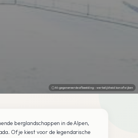
AI-gegenereerde afbeelding - werkelijkheid kan afwijken
ende berglandschappen in de Alpen,
a. Of je kiest voor de legendarische