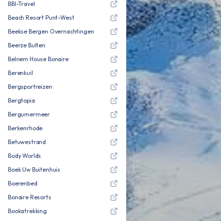
BBI-Travel
Beach Resort Punt-West
Beekse Bergen Overnachtingen
Beerze Bulten
Belnem House Bonaire
Berenkuil
Bergsportreizen
Bergtopia
Bergumermeer
Berkenrhode
Betuwestrand
Body Worlds
Boek Uw Buitenhuis
Boerenbed
Bonaire Resorts
Bookatrekking