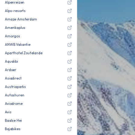
Alpenreizen
Alps-resorts
Amaze Amsterdam
Amerikaplus
Amorgos
ANWB Vakantie
Aparthotel Zoutelande
Aqualibi
Ardoer
Asiadirect
Austriaparks
Autoshuren
Aviodrome
Avis
Baalse Hei
Bajabikes