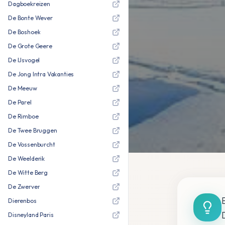
Dagboekreizen
De Bonte Wever
De Boshoek
De Grote Geere
De IJsvogel
De Jong Intra Vakanties
De Meeuw
De Parel
De Rimboe
De Twee Bruggen
De Vossenburcht
De Weelderik
De Witte Berg
De Zwerver
Dierenbos
Disneyland Paris