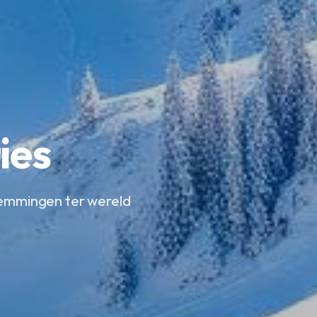
ies
temmingen ter wereld