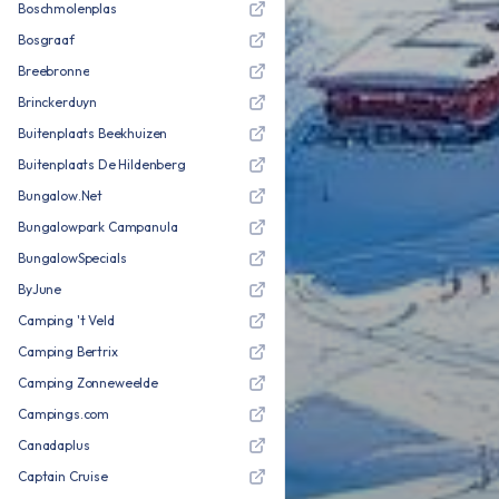
Boschmolenplas
Bosgraaf
Breebronne
Brinckerduyn
Buitenplaats Beekhuizen
Buitenplaats De Hildenberg
Bungalow.Net
Bungalowpark Campanula
BungalowSpecials
ByJune
Camping 't Veld
Camping Bertrix
Camping Zonneweelde
Campings.com
Canadaplus
Captain Cruise