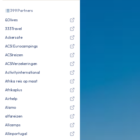
399
Partners
&Olives
333Travel
Ackersate
ACSI Eurocampings
ACSIreizen
ACSIVerzekeringen
Activityinternational
Afrika reis op maat
Afrikaplus
Airhelp
Alamo
alfareizen
Allcamps
Allinportugal