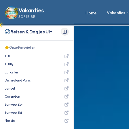
Vakanties
Vakanties
Home
SOFIE.BE
Reizen & Dagjes Uit
Toggle Sidebar
Onze Favorieten
TUI
TUIfly
Eurostar
Disneyland Paris
Landal
Corendon
Sunweb Zon
Sunweb Ski
Nordic