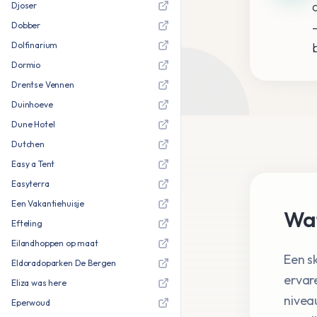
Djoser
Dobber
Dolfinarium
Dormio
Drentse Vennen
Duinhoeve
Dune Hotel
Dutchen
Easy a Tent
Easyterra
Een Vakantiehuisje
Wat
Efteling
Eilandhoppen op maat
Een s
Eldoradoparken De Bergen
ervar
Eliza was here
nivea
Eperwoud