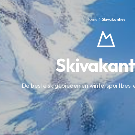
Home
Skivakanties
Skivakant
De beste skigebieden en wintersportbes