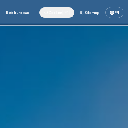
Reisbureaus
Zoeken
Sitemap
FR
⌘
K