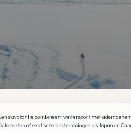
Een skivakantie combineert wintersport met adembenem
Dolomieten of exotische bestemmingen als Japan en Canad