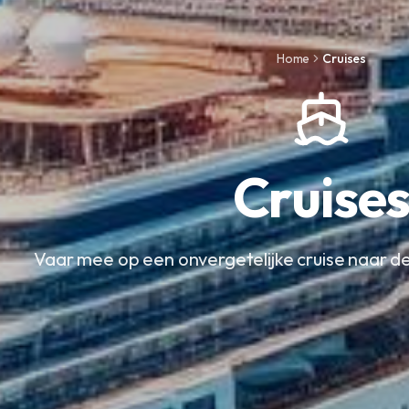
Home
Cruises
Cruise
Vaar mee op een onvergetelijke cruise naar 