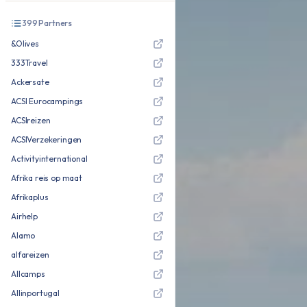
399
Partners
&Olives
333Travel
Ackersate
ACSI Eurocampings
ACSIreizen
ACSIVerzekeringen
Activityinternational
Afrika reis op maat
Afrikaplus
Airhelp
Alamo
alfareizen
Allcamps
Allinportugal