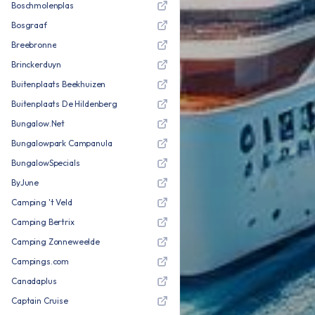
Boschmolenplas
Bosgraaf
Breebronne
Brinckerduyn
Buitenplaats Beekhuizen
Buitenplaats De Hildenberg
Bungalow.Net
Bungalowpark Campanula
BungalowSpecials
ByJune
Camping 't Veld
Camping Bertrix
Camping Zonneweelde
Campings.com
Canadaplus
Captain Cruise