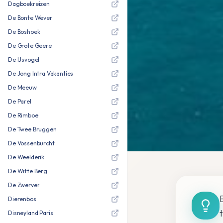
Dagboekreizen
De Bonte Wever
De Boshoek
De Grote Geere
De IJsvogel
De Jong Intra Vakanties
De Meeuw
De Parel
De Rimboe
De Twee Bruggen
De Vossenburcht
De Weelderik
De Witte Berg
De Zwerver
Dierenbos
Disneyland Paris