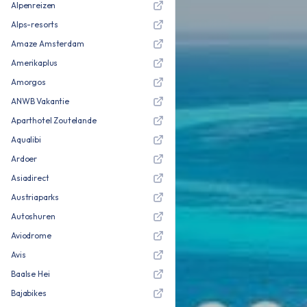
Alpenreizen
Alps-resorts
Amaze Amsterdam
Amerikaplus
Amorgos
ANWB Vakantie
Aparthotel Zoutelande
Aqualibi
Ardoer
Asiadirect
Austriaparks
Autoshuren
Aviodrome
Avis
Baalse Hei
Bajabikes