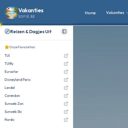
Vakanties
Vakanties
Home
SOFIE.BE
Reizen & Dagjes Uit
Toggle Sidebar
Onze Favorieten
TUI
TUIfly
Eurostar
Disneyland Paris
Landal
Corendon
Sunweb Zon
Sunweb Ski
Nordic