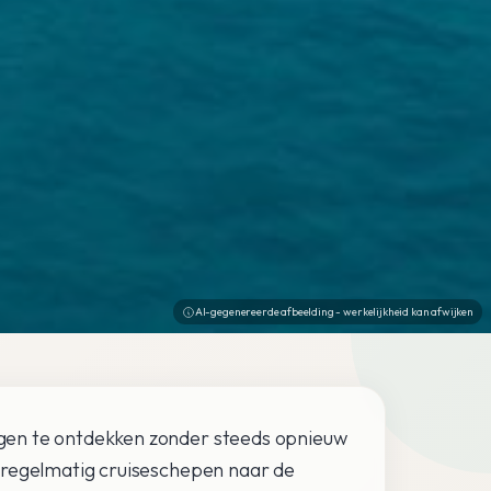
AI-gegenereerde afbeelding - werkelijkheid kan afwijken
gen te ontdekken zonder steeds opnieuw
 regelmatig cruiseschepen naar de