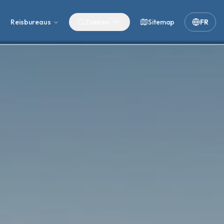
Reisbureaus
Zoeken
Sitemap
FR
⌘
K