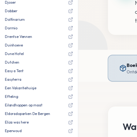
Djoser
Dobber
Dolfinarium
Dormio
Drentse Vennen
Duinhoeve
Dune Hotel
Dutchen
Boek
Easy a Tent
Ontde
Easyterra
Een Vakantiehuisje
Efteling
Eilandhoppen op maat
Eldoradoparken De Bergen
Eliza was here
Wat
Eperwoud