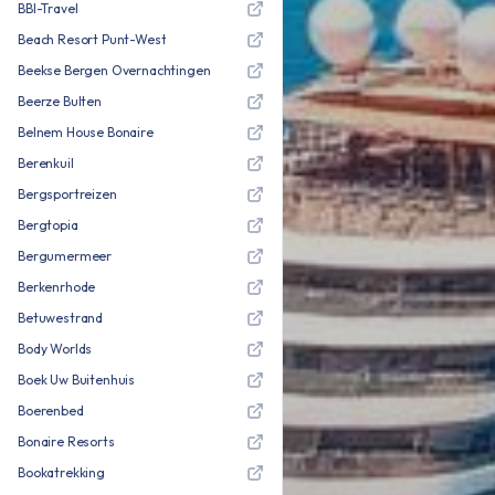
BBI-Travel
Beach Resort Punt-West
Beekse Bergen Overnachtingen
Beerze Bulten
Belnem House Bonaire
Berenkuil
Bergsportreizen
Bergtopia
Bergumermeer
Berkenrhode
Betuwestrand
Body Worlds
Boek Uw Buitenhuis
Boerenbed
Bonaire Resorts
Bookatrekking