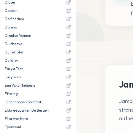
Djoser
Dobber
Dolfinarium
Dormio
Drentse Vennen
Duinhoeve
Dune Hotel
Dutchen
Easy a Tent
Easyterra
Jam
Een Vakantiehuisje
Efteling
Jamai
Eilandhoppen op maat
stran
Eldoradoparken De Bergen
authe
Eliza was here
Eperwoud