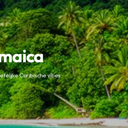
ca
amaica
elijke Caribische vibes