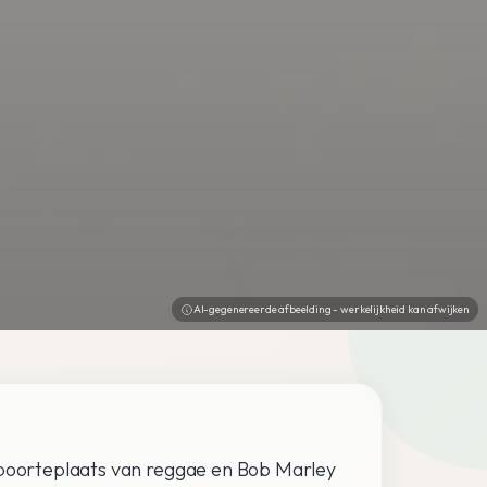
AI-gegenereerde afbeelding - werkelijkheid kan afwijken
geboorteplaats van reggae en Bob Marley