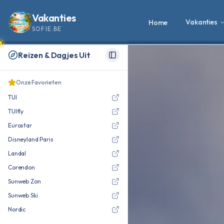
Vakanties
Vakanties
Home
SOFIE.BE
Reizen & Dagjes Uit
Toggle Sidebar
Onze Favorieten
TUI
TUIfly
Eurostar
Disneyland Paris
Landal
Corendon
Sunweb Zon
Sunweb Ski
Nordic