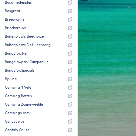
Boschmolenplas
Bosgraaf
Breebronne
Brinckerduyn
Buitenplaats Beekhuizen
Buitenplaats De Hildenberg
Bungalow.Net
Bungalowpark Campanula
BungalowSpecials
ByJune
Camping 't Veld
Camping Bertrix
Camping Zonneweelde
Campings.com
Canadaplus
Captain Cruise