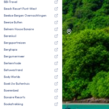
BBI-Travel
Beach Resort Punt-West
Beekse Bergen Overnachtingen
Beerze Bulten
Belnem House Bonaire
Berenkuil
Bergsportreizen
Bergtopia
Bergumermeer
Berkenrhode
Betuwestrand
Body Worlds
Boek Uw Buitenhuis
Boerenbed
Bonaire Resorts
Bookatrekking