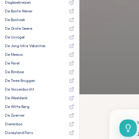
Dagboekreizen
De Bonte Wever
De Boshoek
De Grote Geere
De IJsvogel
De Jong Intra Vakanties
De Meeuw
De Parel
De Rimboe
De Twee Bruggen
De Vossenburcht
De Weelderik
De Witte Berg
De Zwerver
Dierenbos
Disneyland Paris