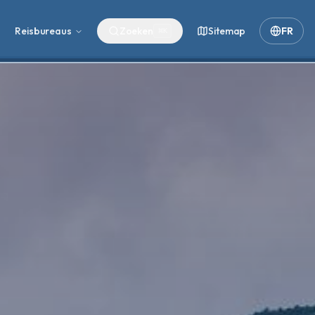
Reisbureaus
Zoeken
Sitemap
FR
⌘
K