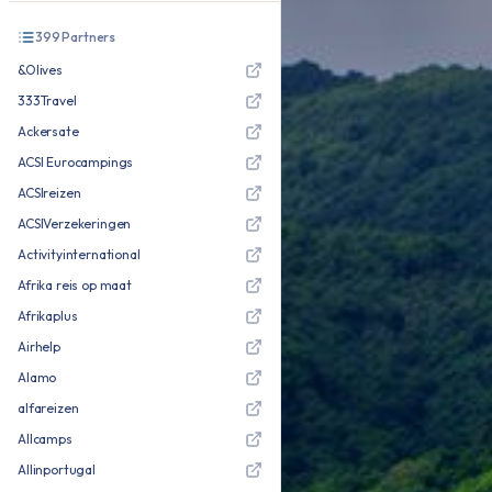
399
Partners
&Olives
333Travel
Ackersate
ACSI Eurocampings
ACSIreizen
ACSIVerzekeringen
Activityinternational
Afrika reis op maat
Afrikaplus
Airhelp
Alamo
alfareizen
Allcamps
Allinportugal