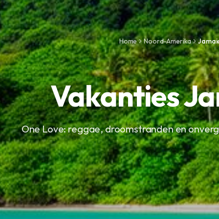
Home
Noord-Amerika
Jamai
Vakanties J
One Love: reggae, droomstranden en onverget