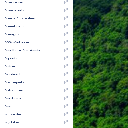
Alpenreizen
Alps-resorts
Amaze Amsterdam
Amerikaplus
Amorgos
ANWB Vakantie
Aparthotel Zoutelande
Aqualibi
Ardoer
Asiadirect
Austriaparks
Autoshuren
Aviodrome
Avis
Baalse Hei
Bajabikes