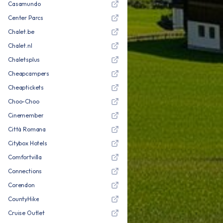
Casamundo
Center Parcs
Chalet.be
Chalet.nl
Chaletsplus
Cheapcampers
Cheaptickets
Choo-Choo
Cinemember
Città Romana
Citybox Hotels
Comfortvilla
Connections
Corendon
CountyHike
Cruise Outlet