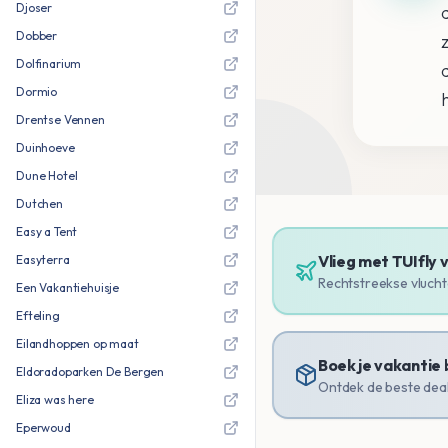
Djoser
Dobber
Dolfinarium
Dormio
Drentse Vennen
Duinhoeve
Dune Hotel
Dutchen
Easy a Tent
Vlieg met TUIfly 
Easyterra
Rechtstreekse vlucht
Een Vakantiehuisje
Efteling
Eilandhoppen op maat
Boek je vakantie 
Eldoradoparken De Bergen
Ontdek de beste dea
Eliza was here
Eperwoud