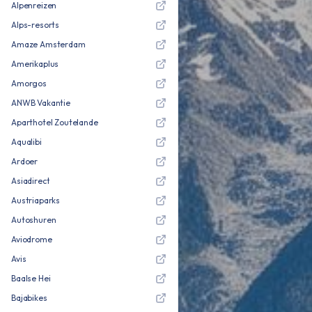
Alpenreizen
Alps-resorts
Amaze Amsterdam
Amerikaplus
Amorgos
ANWB Vakantie
Aparthotel Zoutelande
Aqualibi
Ardoer
Asiadirect
Austriaparks
Autoshuren
Aviodrome
Avis
Baalse Hei
Bajabikes