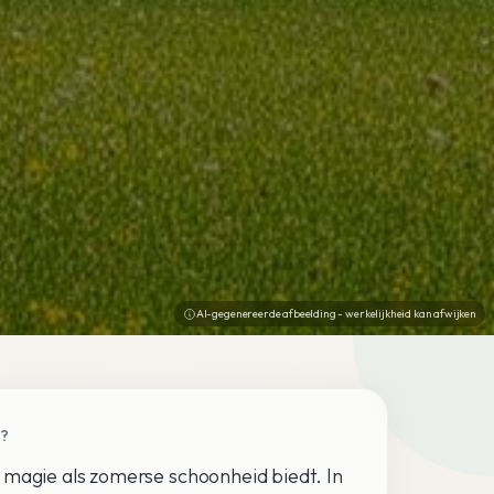
AI-gegenereerde afbeelding - werkelijkheid kan afwijken
K?
 magie als zomerse schoonheid biedt. In