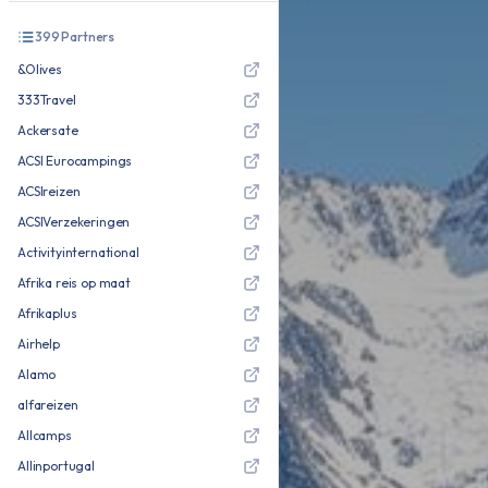
399
Partners
&Olives
333Travel
Ackersate
ACSI Eurocampings
ACSIreizen
ACSIVerzekeringen
Activityinternational
Afrika reis op maat
Afrikaplus
Airhelp
Alamo
alfareizen
Allcamps
Allinportugal