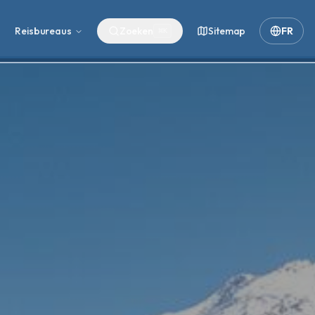
Reisbureaus
Zoeken
Sitemap
FR
⌘
K