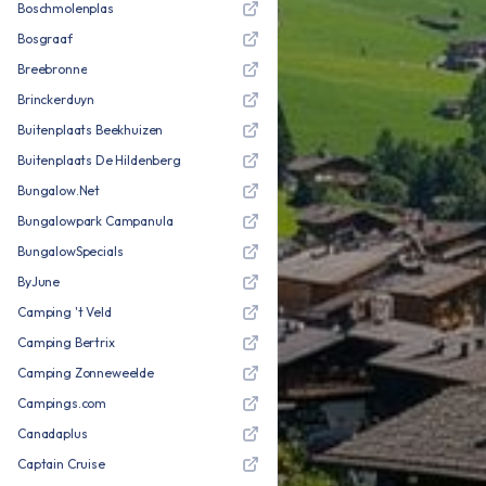
Boschmolenplas
Bosgraaf
Breebronne
Brinckerduyn
Buitenplaats Beekhuizen
Buitenplaats De Hildenberg
Bungalow.Net
Bungalowpark Campanula
BungalowSpecials
ByJune
Camping 't Veld
Camping Bertrix
Camping Zonneweelde
Campings.com
Canadaplus
Captain Cruise