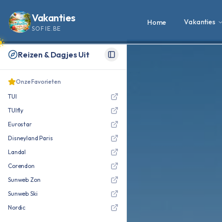
Vakanties
Vakanties
Home
SOFIE.BE
Reizen & Dagjes Uit
Toggle Sidebar
Onze Favorieten
TUI
TUIfly
Eurostar
Disneyland Paris
Landal
Corendon
Sunweb Zon
Sunweb Ski
Nordic