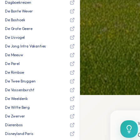
Dagboekreizen
De Bonte Wever
De Boshoek
De Grote Geere
De IJsvogel
De Jong Intra Vakanties
De Meeuw
De Parel
De Rimboe
De Twee Bruggen
De Vossenburcht
De Weelderik
De Witte Berg
De Zwerver
Dierenbos
Disneyland Paris