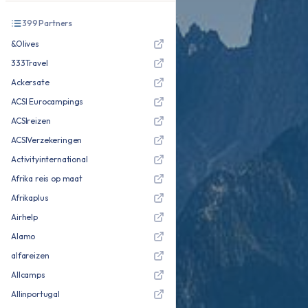
399
Partners
&Olives
333Travel
Ackersate
ACSI Eurocampings
ACSIreizen
ACSIVerzekeringen
Activityinternational
Afrika reis op maat
Afrikaplus
Airhelp
Alamo
alfareizen
Allcamps
Allinportugal