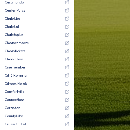
Casamundo
Center Parcs
Chalet.be
Chalet.nl
Chaletsplus
Cheapcampers
Cheaptickets
Choo-Choo
Cinemember
Città Romana
Citybox Hotels
Comfortvilla
Connections
Corendon
CountyHike
Cruise Outlet