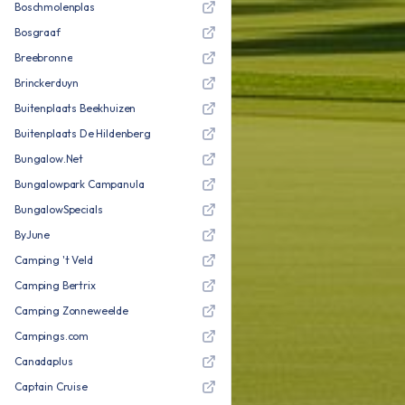
Boschmolenplas
Bosgraaf
Breebronne
Brinckerduyn
Buitenplaats Beekhuizen
Buitenplaats De Hildenberg
Bungalow.Net
Bungalowpark Campanula
BungalowSpecials
ByJune
Camping 't Veld
Camping Bertrix
Camping Zonneweelde
Campings.com
Canadaplus
Captain Cruise