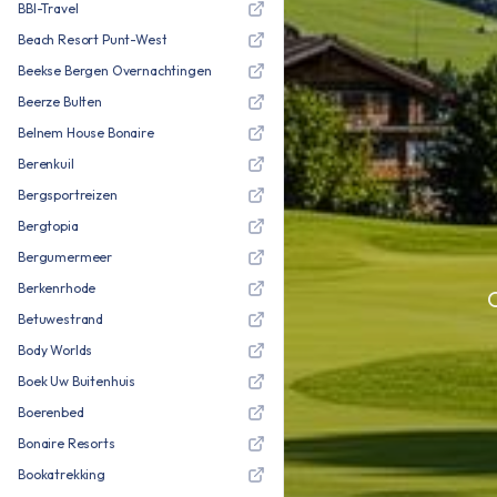
BBI-Travel
Beach Resort Punt-West
Beekse Bergen Overnachtingen
Beerze Bulten
Belnem House Bonaire
Berenkuil
Bergsportreizen
Bergtopia
Bergumermeer
Berkenrhode
Betuwestrand
Body Worlds
Boek Uw Buitenhuis
Boerenbed
Bonaire Resorts
Bookatrekking