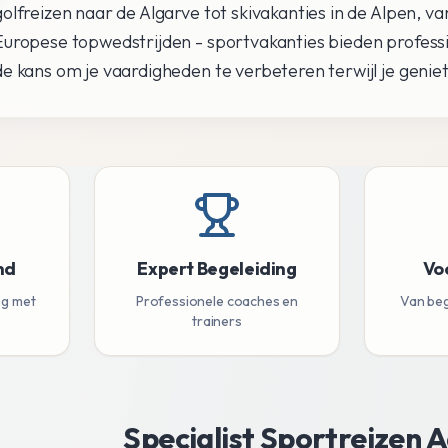
golfreizen naar de Algarve tot skivakanties in de Alpen, v
Europese topwedstrijden - sportvakanties bieden professi
de kans om je vaardigheden te verbeteren terwijl je geniet
nd
Expert Begeleiding
Vo
ng met
Professionele coaches en
Van beg
trainers
Specialist Sportreizen 