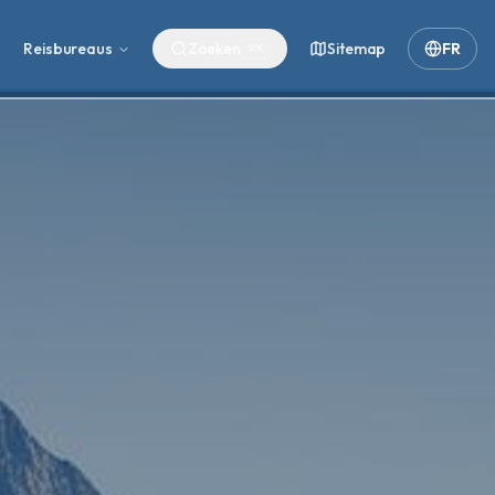
Reisbureaus
Zoeken
Sitemap
FR
⌘
K