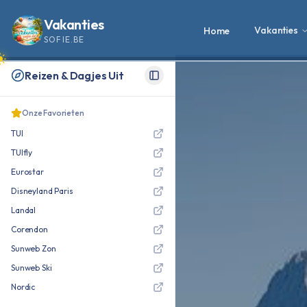
Vakanties
Vakanties
Home
SOFIE.BE
Reizen & Dagjes Uit
Toggle Sidebar
Onze Favorieten
TUI
TUIfly
Eurostar
Disneyland Paris
Landal
Corendon
Sunweb Zon
Sunweb Ski
Nordic