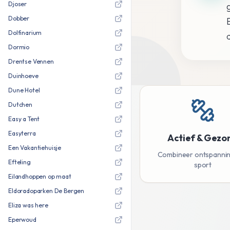
Djoser
Dobber
Dolfinarium
Dormio
Drentse Vennen
Duinhoeve
Dune Hotel
Dutchen
Easy a Tent
Easyterra
Actief & Gezo
Een Vakantiehuisje
Combineer ontspanni
Efteling
sport
Eilandhoppen op maat
Eldoradoparken De Bergen
Eliza was here
Eperwoud