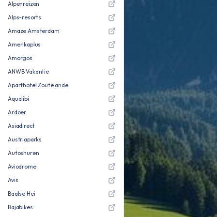
Alpenreizen
Alps-resorts
Amaze Amsterdam
Amerikaplus
Amorgos
ANWB Vakantie
Aparthotel Zoutelande
Aqualibi
Ardoer
Asiadirect
Austriaparks
Autoshuren
Aviodrome
Avis
Baalse Hei
Bajabikes