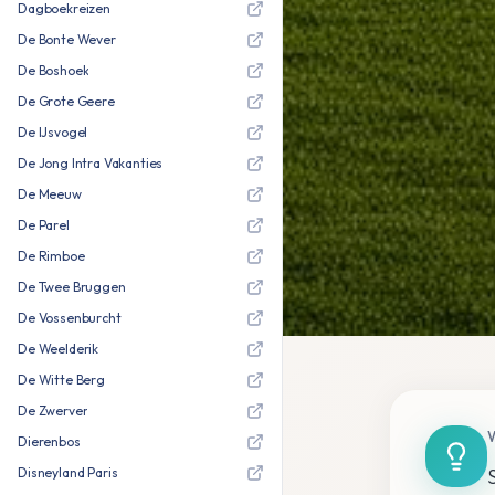
Dagboekreizen
De Bonte Wever
De Boshoek
De Grote Geere
De IJsvogel
De Jong Intra Vakanties
De Meeuw
De Parel
De Rimboe
De Twee Bruggen
De Vossenburcht
De Weelderik
De Witte Berg
De Zwerver
Dierenbos
Disneyland Paris