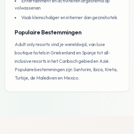
Entertainment en activiteiten afgestemd op
volwassenen
Vaak kleinschaliger en intiemer dan gezinshotels
Populaire Bestemmingen
Adult only resorts vind je wereldwijd, van luxe
boutique hotels in Griekenland en Spanje tot all-
inclusive resorts in het Caribisch gebied en Azië.
Populaire bestemmingen zijn Santorini, Ibiza, Kreta,
Turkije, de Malediven en Mexico.