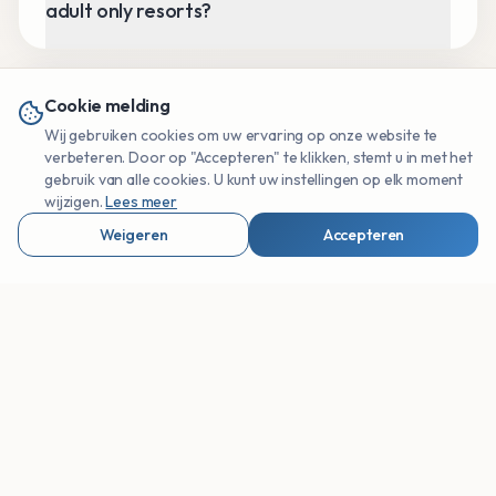
adult only resorts?
Is adult only geschikt voor vrienden of
Cookie melding
alleen voor koppels?
Wij gebruiken cookies om uw ervaring op onze website te
verbeteren. Door op "Accepteren" te klikken, stemt u in met het
gebruik van alle cookies. U kunt uw instellingen op elk moment
wijzigen.
Lees meer
Wat maakt adult only anders dan gewone
Weigeren
Accepteren
Bekijk Reisbureaus & Organisaties
hotels?
Toggle Sidebar
Zijn er adult only all-inclusive opties?
Wanneer boek ik best een adult only
vakantie?