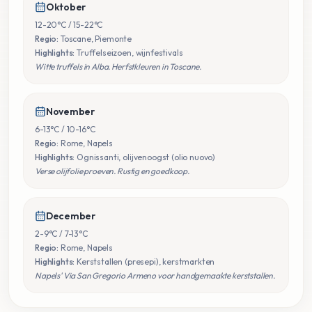
Oktober
12-20°C / 15-22°C
Regio:
Toscane, Piemonte
Highlights:
Truffelseizoen, wijnfestivals
Witte truffels in Alba. Herfstkleuren in Toscane.
November
6-13°C / 10-16°C
Regio:
Rome, Napels
Highlights:
Ognissanti, olijvenoogst (olio nuovo)
Verse olijfolie proeven. Rustig en goedkoop.
December
2-9°C / 7-13°C
Regio:
Rome, Napels
Highlights:
Kerststallen (presepi), kerstmarkten
Napels' Via San Gregorio Armeno voor handgemaakte kerststallen.