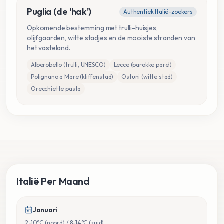
Puglia (de 'hak')
Authentiek Italië-zoekers
Opkomende bestemming met trulli-huisjes,
olijfgaarden, witte stadjes en de mooiste stranden van
het vasteland.
Alberobello (trulli, UNESCO)
Lecce (barokke parel)
Polignano a Mare (kliffenstad)
Ostuni (witte stad)
Orecchiette pasta
Italië Per Maand
Januari
2-10°C (noord) / 8-14°C (zuid)