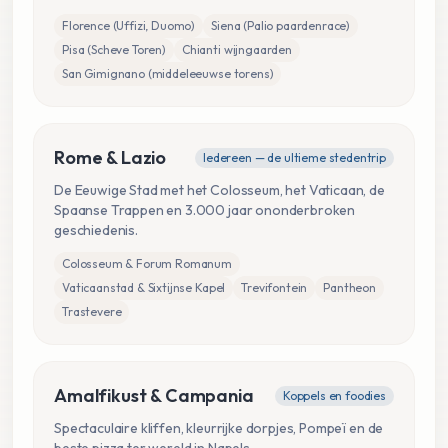
Florence (Uffizi, Duomo)
Siena (Palio paardenrace)
Pisa (Scheve Toren)
Chianti wijngaarden
San Gimignano (middeleeuwse torens)
Rome & Lazio
Iedereen — de ultieme stedentrip
De Eeuwige Stad met het Colosseum, het Vaticaan, de
Spaanse Trappen en 3.000 jaar ononderbroken
geschiedenis.
Colosseum & Forum Romanum
Vaticaanstad & Sixtijnse Kapel
Trevifontein
Pantheon
Trastevere
Amalfikust & Campania
Koppels en foodies
Spectaculaire kliffen, kleurrijke dorpjes, Pompeï en de
beste pizza ter wereld in Napels.