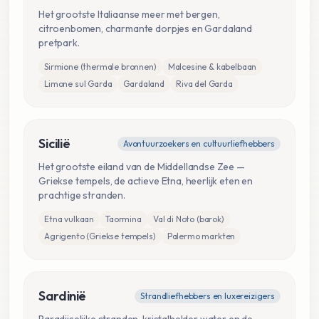
Het grootste Italiaanse meer met bergen,
citroenbomen, charmante dorpjes en Gardaland
pretpark.
Sirmione (thermale bronnen)
Malcesine & kabelbaan
Limone sul Garda
Gardaland
Riva del Garda
Sicilië
Avontuurzoekers en cultuurliefhebbers
Het grootste eiland van de Middellandse Zee —
Griekse tempels, de actieve Etna, heerlijk eten en
prachtige stranden.
Etna vulkaan
Taormina
Val di Noto (barok)
Agrigento (Griekse tempels)
Palermo markten
Sardinië
Strandliefhebbers en luxereizigers
Paradijselijke stranden, kristalhelder water en de