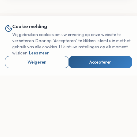
Cookie melding
Wij gebruiken cookies om uw ervaring op onze website te
Praktische Info Italië
verbeteren. Door op "Accepteren" te klikken, stemt u in met het
gebruik van alle cookies. U kunt uw instellingen op elk moment
wijzigen.
Lees meer
Weigeren
Accepteren
Valuta
Taal
Bekijk Reisbureaus & Organisaties
Toggle Sidebar
Euro (€)
Italiaans
Stekker
Noodnummer
Type C/F/L
112
Kraanwater
Rijden