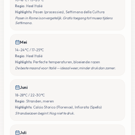
Regio:
Heel Italië
Highlights:
Pasen (processies), Settimana della Cultura
Pasen in Rome is onvergetelijk. Gratis toegang tot musea tijdens
Settimana.
Mei
14-24°C / 17-25°C
Regio:
Heel Italië
Highlights:
Perfecte temperaturen, bloeiende rozen
De beste maand voor Italië — ideaal weer, minder druk dan zomer.
Juni
18-28°C / 22-30°C
Regio:
Stranden, meren
Highlights:
Calcio Storico (Florence), Infiorata (Spello)
Strandseizoen begint. Nog niet te druk.
Juli