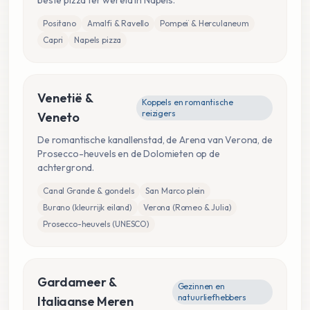
Positano
Amalfi & Ravello
Pompeï & Herculaneum
Capri
Napels pizza
Venetië &
Koppels en romantische
reizigers
Veneto
De romantische kanallenstad, de Arena van Verona, de
Prosecco-heuvels en de Dolomieten op de
achtergrond.
Canal Grande & gondels
San Marco plein
Burano (kleurrijk eiland)
Verona (Romeo & Julia)
Prosecco-heuvels (UNESCO)
Gardameer &
Gezinnen en
natuurliefhebbers
Italiaanse Meren