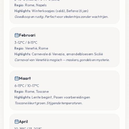
Regio:
Rome, Napels
Highlights:
Winterkoopjes (saldi), Befana (6 jan)
Goedkoop en rustig. Perfect voor stedentrips zonder wachtrijen.
Februari
3-12°C / 8-15°C
Regio:
Venetië, Rome
Highlights:
Carnevale di Venezia, amandelbloesem Sicilië
Carnaval van Venetië is magisch — maskers, gondels en mysterie.
Maart
6-15°C / 10-17°C
Regio:
Rome, Toscane
Highlights:
Lente begint, Pasen voorbereidingen
Toscane kleurt groen. Stijgende temperaturen.
April
10-18°C / 13-20°C