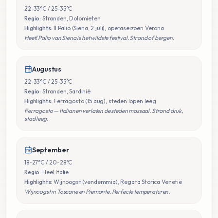
22-33°C / 25-35°C
Regio:
Stranden, Dolomieten
Highlights:
Il Palio (Siena, 2 juli), operaseizoen Verona
Heet! Palio van Siena is het wildste festival. Strand of bergen.
Augustus
22-33°C / 25-35°C
Regio:
Stranden, Sardinië
Highlights:
Ferragosto (15 aug), steden lopen leeg
Ferragosto — Italianen verlaten de steden massaal. Strand druk,
stad leeg.
September
18-27°C / 20-28°C
Regio:
Heel Italië
Highlights:
Wijnoogst (vendemmia), Regata Storica Venetië
Wijnoogst in Toscane en Piemonte. Perfecte temperaturen.